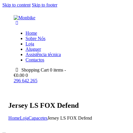
Skip to content
Skip to footer
Home
Sobre Nós
Loja
Aluguer
Assistência técnica
Contactos
Shopping Cart
0 items -
€
0.00
0
296 642 265
Jersey LS FOX Defend
Home
Loja
Capacetes
Jersey LS FOX Defend