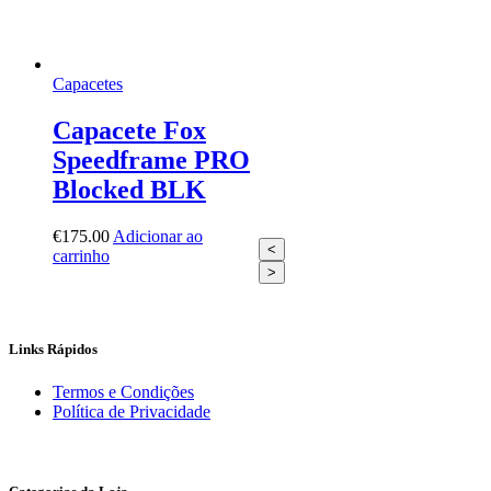
Capacetes
Capacete Fox
Speedframe PRO
Blocked BLK
€
175.00
Adicionar ao
<
carrinho
>
Links Rápidos
Termos e Condições
Política de Privacidade