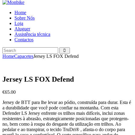
Home
Sobre Nós
Loja
Aluguer
Assistência técnica
Contactos
Home
Capacetes
Jersey LS FOX Defend
Jersey LS FOX Defend
€
65.00
Jersey de BTT para lhe levar ao pódio, construída para durar. Esta é
a durabilidade que você pode confiar na montanha. Com esta
Defender LS Jersey enfrente os trilhos mais difíceis, inclui zonas
resistentes à abrasão, estrategicamente posicionadas que protegem-
no, bem como à roupa do desgaste da utilização em trilhos. Ao
pedalar e ao transpirar, o tecido TruDri® , afasta-o do corpo para
mantê-lo seco e confortável. O corte específico para andar de