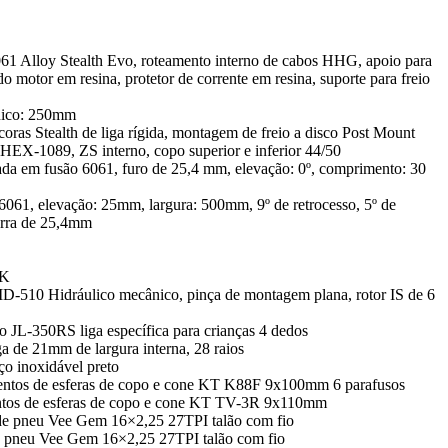
1 Alloy Stealth Evo, roteamento interno de cabos HHG, apoio para
o motor em resina, protetor de corrente em resina, suporte para freio
nico: 250mm
ras Stealth de liga rígida, montagem de freio a disco Post Mount
EX-1089, ZS interno, copo superior e inferior 44/50
ada em fusão 6061, furo de 25,4 mm, elevação: 0º, comprimento: 30
6061, elevação: 25mm, largura: 500mm, 9º de retrocesso, 5º de
arra de 25,4mm
DK
D-510 Hidráulico mecânico, pinça de montagem plana, rotor IS de 6
ro JL-350RS liga específica para crianças 4 dedos
a de 21mm de largura interna, 28 raios
o inoxidável preto
entos de esferas de copo e cone KT K88F 9x100mm 6 parafusos
ntos de esferas de copo e cone KT TV-3R 9x110mm
de pneu Vee Gem 16×2,25 27TPI talão com fio
e pneu Vee Gem 16×2,25 27TPI talão com fio