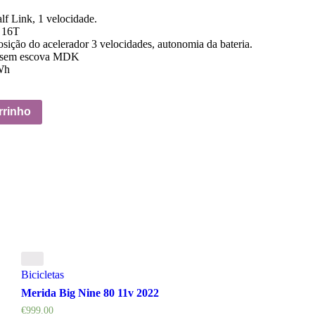
f Link, 1 velocidade.
e 16T
ção do acelerador 3 velocidades, autonomia da bateria.
W sem escova MDK
Wh
rrinho
Bicicletas
Merida Big Nine 80 11v 2022
€
999.00