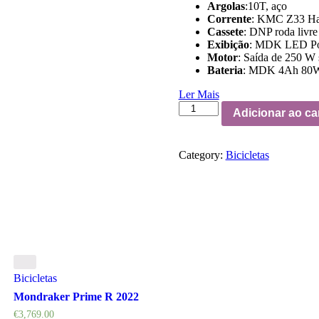
Argolas
:10T, aço
Corrente
: KMC Z33 Hal
Cassete
: DNP roda livr
Exibição
: MDK LED Posi
Motor
: Saída de 250 
Bateria
: MDK 4Ah 80
Ler Mais
Mondraker
Adicionar ao ca
Grommy
93
2022
Category:
Bicicletas
quantity
Bicicletas
Mondraker Prime R 2022
€
3,769.00