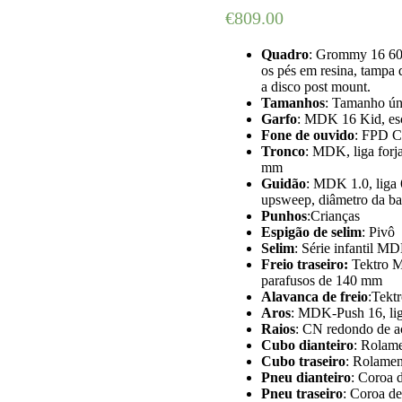
€
809.00
Quadro
: Grommy 16 606
os pés em resina, tampa d
a disco post mount.
Tamanhos
: Tamanho ú
Garfo
: MDK 16 Kid, esco
Fone de ouvido
: FPD CH
Tronco
: MDK, liga forj
mm
Guidão
: MDK 1.0, liga 
upsweep, diâmetro da b
Punhos
:Crianças
Espigão de selim
: Pivô
Selim
: Série infantil M
Freio traseiro:
Tektro M
parafusos de 140 mm
Alavanca de freio
:Tekt
Aros
: MDK-Push 16, lig
Raios
: CN redondo de aç
Cubo dianteiro
: Rolam
Cubo traseiro
: Rolame
Pneu dianteiro
: Coroa 
Pneu traseiro
: Coroa d