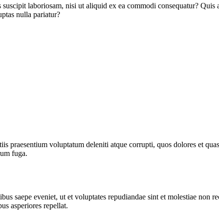
uscipit laboriosam, nisi ut aliquid ex ea commodi consequatur? Quis au
ptas nulla pariatur?
is praesentium voluptatum deleniti atque corrupti, quos dolores et quas 
orum fuga.
bus saepe eveniet, ut et voluptates repudiandae sint et molestiae non re
us asperiores repellat.