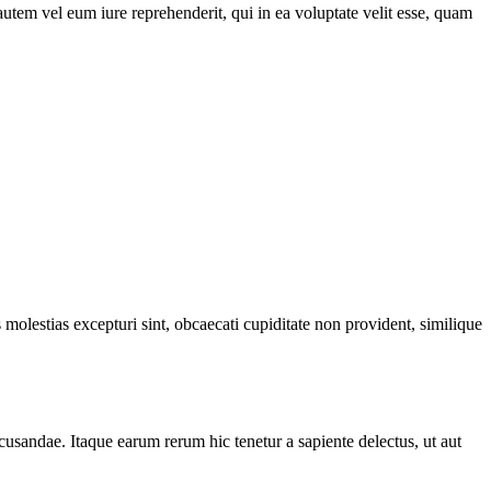
tem vel eum iure reprehenderit, qui in ea voluptate velit esse, quam
molestias excepturi sint, obcaecati cupiditate non provident, similique
cusandae. Itaque earum rerum hic tenetur a sapiente delectus, ut aut