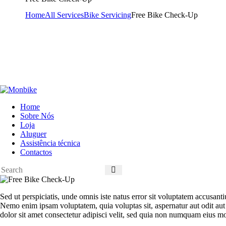
Home
All Services
Bike Servicing
Free Bike Check-Up
Home
Sobre Nós
Loja
Aluguer
Assistência técnica
Contactos
Sed ut perspiciatis, unde omnis iste natus error sit voluptatem accusant
Nemo enim ipsam voluptatem, quia voluptas sit, aspernatur aut odit aut
dolor sit amet consectetur adipisci velit, sed quia non numquam eius m