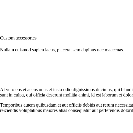
Custom accessories
Nullam euismod sapien lacus, placerat sem dapibus nec maecenas.
At vero eos et accusamus et iusto odio dignissimos ducimus, qui blanditi
sunt in culpa, qui officia deserunt mollitia animi, id est laborum et dol
Temporibus autem quibusdam et aut officiis debitis aut rerum necessitati
reiciendis voluptatibus maiores alias consequatur aut perferendis dolorib