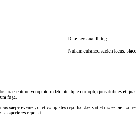
Bike personal fitting
Nullam euismod sapien lacus, plac
is praesentium voluptatum deleniti atque corrupti, quos dolores et quas 
orum fuga.
bus saepe eveniet, ut et voluptates repudiandae sint et molestiae non re
us asperiores repellat.