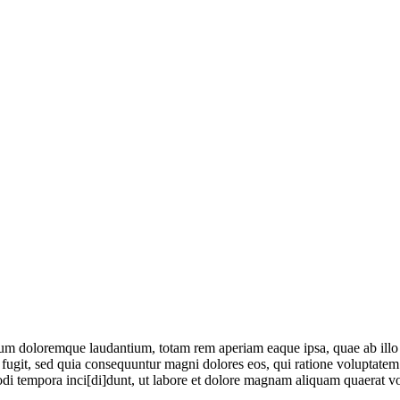
ium doloremque laudantium, totam rem aperiam eaque ipsa, quae ab illo in
 fugit, sed quia consequuntur magni dolores eos, qui ratione voluptate
odi tempora inci[di]dunt, ut labore et dolore magnam aliquam quaerat v