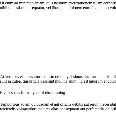
Ut enim ad minima veniam, quis nostrum exercitationem ullam corporis s
nihil molestiae consequatur, vel illum, qui dolorem eum fugiat, quo volu
At vero eos et accusamus et iusto odio dignissimos ducimus, qui blanditi
sunt in culpa, qui officia deserunt mollitia animi, id est laborum et dol
Five lessons from a year of ultrarunning
Temporibus autem quibusdam et aut officiis debitis aut rerum necessitati
reiciendis voluptatibus maiores alias consequatur aut perferendis dolorib